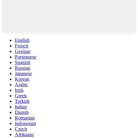
English
French
German
Portuguese
Spanish
Russian
Japanese
Korean
Arabic
Irish
Greek
Turkish
Italian
Danish
Romanian
Indonesian
Czech
Afrikaans