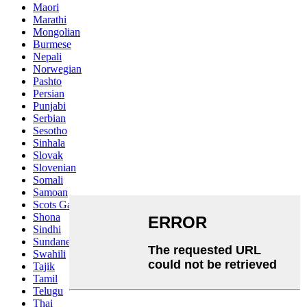
Maori
Marathi
Mongolian
Burmese
Nepali
Norwegian
Pashto
Persian
Punjabi
Serbian
Sesotho
Sinhala
Slovak
Slovenian
Somali
Samoan
Scots Gaelic
Shona
Sindhi
Sundanese
Swahili
Tajik
Tamil
Telugu
Thai