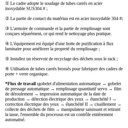
① Le cadre adopte le soudage de tubes carrés en acier
inoxydable SUS304 # ;
② La partie de contact du matériau est en acier inoxydable 304 #;
③ L'armoire de commande et la partie de remplissage sont
conçues séparément, ce qui rend le nettoyage plus pratique.
④ L'équipement est équipé d'une hotte de purification à flux
laminaire pour améliorer la propreté du remplissage ;
⑤ Installez un réservoir de recyclage des déchets sous le rack ;
⑥ Utilisation de tubes carrés brossés pour fabriquer des cadres de
porte + verre organique.
*Flux de travail :
gobelet d'alimentation automatique → gobelet
de pressage automatique → remplissage quantitatif servo → film
de déroulement → impression automatique de la date de
production → détection électrique des yeux → étanchéité I →
correction électrique des yeux → étanchéité II → cisaillement →
collecte des déchets de film → manipulateur saisissant et retirant
la tasse, l'ensemble du processus est un contrôle entièrement
automatisé.