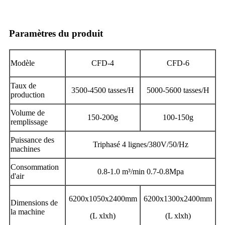
Paramètres du produit
Modèle
CFD-4
CFD-6
Taux de
3500-4500 tasses/H
5000-5600 tasses/H
production
Volume de
150-200g
100-150g
remplissage
Puissance des
Triphasé 4 lignes/380V/50/Hz
machines
Consommation
0.8-1.0 m³/min 0.7-0.8Mpa
d'air
6200x1050x2400mm
6200x1300x2400mm
Dimensions de
la machine
(L xlxh)
(L xlxh)