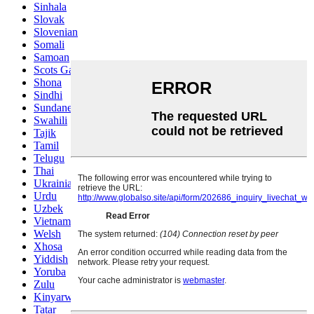
Sinhala
Slovak
Slovenian
Somali
Samoan
Scots Gaelic
Shona
Sindhi
Sundanese
Swahili
Tajik
Tamil
Telugu
Thai
Ukrainian
Urdu
Uzbek
Vietnamese
Welsh
Xhosa
Yiddish
Yoruba
Zulu
Kinyarwanda
Tatar